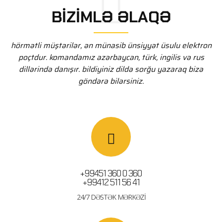
BIZIMLƏ ƏLAQƏ
hörmətli müştərilər, ən münasib ünsiyyət üsulu elektron
poçtdur. komandamız azərbaycan, türk, i̇ngilis və rus
dillərində danışır. bildiyiniz dildə sorğu yazaraq bizə
göndərə bilərsiniz.
+99451 360 0 360
+99412 511 56 41
24/7 DƏSTƏK MƏRKƏZI