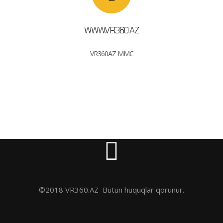
WWW.VR360.AZ
VR360AZ MMC
©2018 VR360.AZ Bütün hüquqlar qorunur.