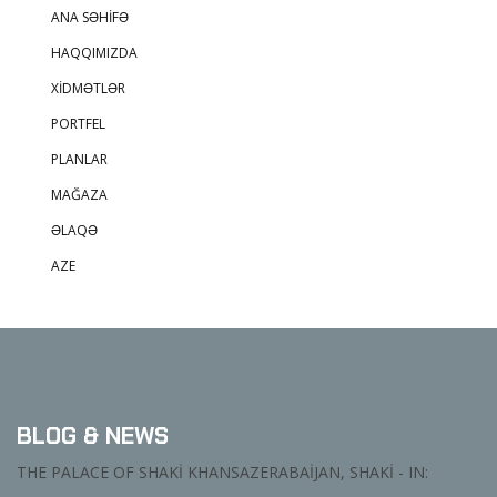
ANA SƏHIFƏ
HAQQIMIZDA
XIDMƏTLƏR
PORTFEL
PLANLAR
MAĞAZA
ƏLAQƏ
AZE
BLOG & NEWS
THE PALACE OF SHAKI KHANSAZERABAIJAN, SHAKI - IN: