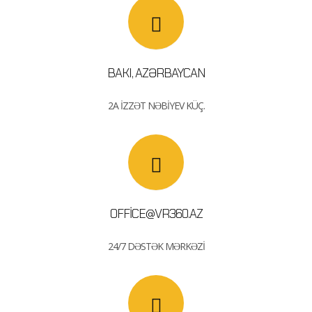
BAKI, AZƏRBAYCAN
2A İZZƏT NƏBİYEV KÜÇ.
OFFICE@VR360.AZ
24/7 DƏSTƏK MƏRKƏZI